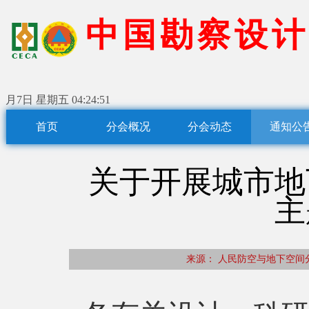
中
国
勘
察
设
计
月7日 星期五
04:24:52
首页
分会概况
分会动态
通知公
关于开展城市地
主
来源： 人民防空与地下