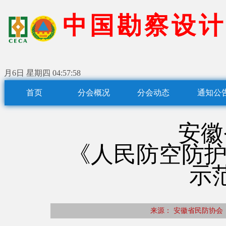
中
国
勘
察
设
计
月6日 星期四
04:57:59
首页
分会概况
分会动态
通知公
安徽
《人民防空防护
示
来源： 安徽省民防